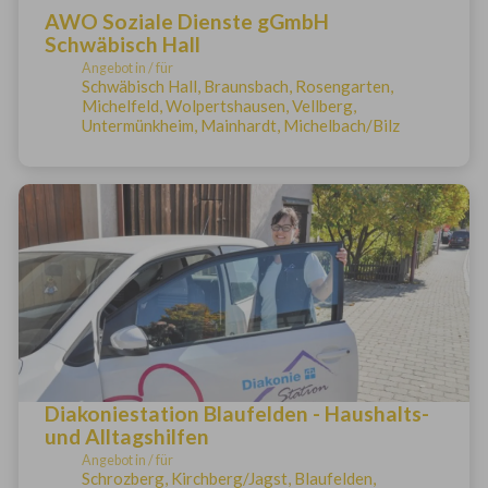
AWO Soziale Dienste gGmbH
Schwäbisch Hall
Angebot in / für
Schwäbisch Hall, Braunsbach, Rosengarten,
Michelfeld, Wolpertshausen, Vellberg,
Untermünkheim, Mainhardt, Michelbach/Bilz
Diakoniestation Blaufelden - Haushalts-
und Alltagshilfen
Angebot in / für
Schrozberg, Kirchberg/Jagst, Blaufelden,