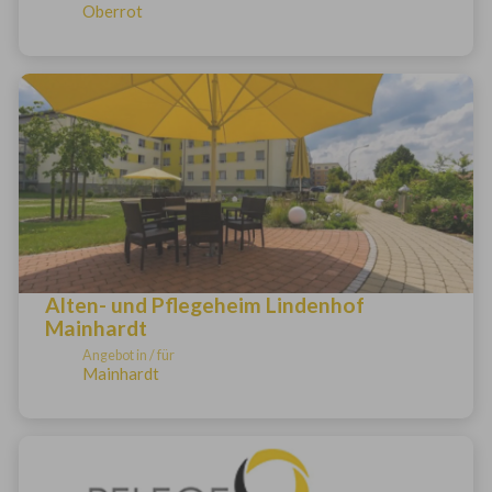
Oberrot
Alten- und Pflegeheim Lindenhof
Mainhardt
Angebot in / für
Mainhardt