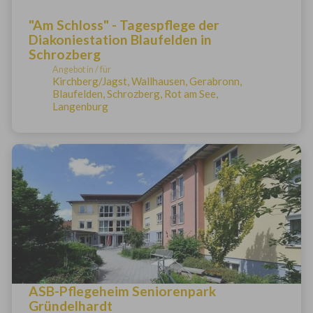
"Am Schloss" - Tagespflege der
Diakoniestation Blaufelden in
Schrozberg
Angebot in / für
Kirchberg/Jagst, Wallhausen, Gerabronn,
Blaufelden, Schrozberg, Rot am See,
Langenburg
ASB-Pflegeheim Seniorenpark
Gründelhardt