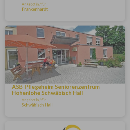
Angebot in / für
Frankenhardt
ASB-Pflegeheim Seniorenzentrum
Hohenlohe Schwäbisch Hall
Angebot in / für
Schwäbisch Hall